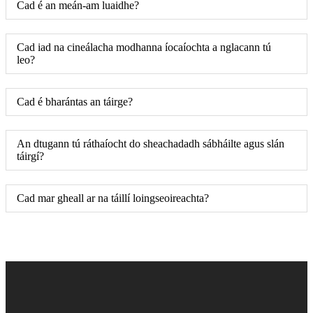
Cad é an meán-am luaidhe?
Cad iad na cineálacha modhanna íocaíochta a nglacann tú
leo?
Cad é bharántas an táirge?
An dtugann tú ráthaíocht do sheachadadh sábháilte agus slán
táirgí?
Cad mar gheall ar na táillí loingseoireachta?