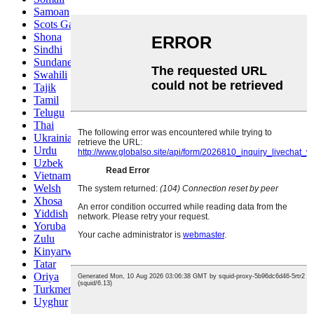
Samoan
Scots Gaelic
Shona
Sindhi
Sundanese
Swahili
Tajik
Tamil
Telugu
Thai
Ukrainian
Urdu
Uzbek
Vietnamese
Welsh
Xhosa
Yiddish
Yoruba
Zulu
Kinyarwanda
Tatar
Oriya
Turkmen
Uyghur