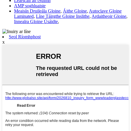
Léarscáil an tSuímh
AMP soghluaiste
Meaisín Druileála Gloine
,
Áithe Gloine
,
Autoclave Gloine
Laminated
,
Líne Táirgthe Gloine Inslithe
,
Ardaitheoir Gloine
,
Innealra Gloine Úsáidte
,
Seol Ríomhphost
x