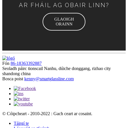
AR FHÁIL AG OBAIR LINN?
GLAOIGH
ORAINN
Fón
86-18363392887
Seoladh
páirc tionscail Nanhu, dúiche donggang, rizhao city
shandong china
Bosca poist
kenny@smartglassline.com
© Cóipcheart - 2010-2022 : Gach ceart ar cosaint.
Táirgí te