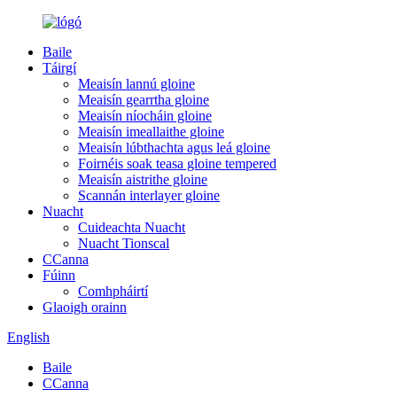
Baile
Táirgí
Meaisín lannú gloine
Meaisín gearrtha gloine
Meaisín níocháin gloine
Meaisín imeallaithe gloine
Meaisín lúbthachta agus leá gloine
Foirnéis soak teasa gloine tempered
Meaisín aistrithe gloine
Scannán interlayer gloine
Nuacht
Cuideachta Nuacht
Nuacht Tionscal
CCanna
Fúinn
Comhpháirtí
Glaoigh orainn
English
Baile
CCanna