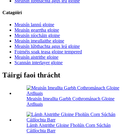
Meaisín lúbthachta agus leá gloine
Catagóirí
Meaisín lannú gloine
Meaisín gearrtha gloine
Meaisín níocháin gloine
Meaisín imeallaithe gloine
Meaisín lúbthachta agus leá gloine
Foirnéis soak teasa gloine tempered
Meaisín aistrithe gloine
Scannán interlayer gloine
Táirgí faoi thrácht
Meaisín Imeallta Garbh Cothrománach Gloine
Ardluais
Lámh Aistrithe Gloine Fholúis Corn Súchán
Cáilíochta Barr