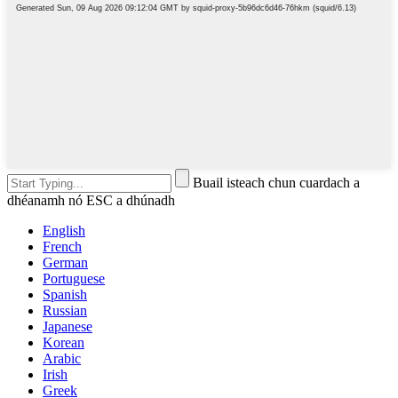
Buail isteach chun cuardach a
dhéanamh nó ESC a dhúnadh
English
French
German
Portuguese
Spanish
Russian
Japanese
Korean
Arabic
Irish
Greek