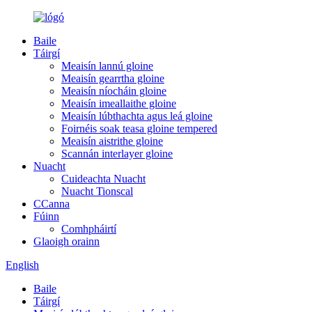
Baile
Táirgí
Meaisín lannú gloine
Meaisín gearrtha gloine
Meaisín níocháin gloine
Meaisín imeallaithe gloine
Meaisín lúbthachta agus leá gloine
Foirnéis soak teasa gloine tempered
Meaisín aistrithe gloine
Scannán interlayer gloine
Nuacht
Cuideachta Nuacht
Nuacht Tionscal
CCanna
Fúinn
Comhpháirtí
Glaoigh orainn
English
Baile
Táirgí