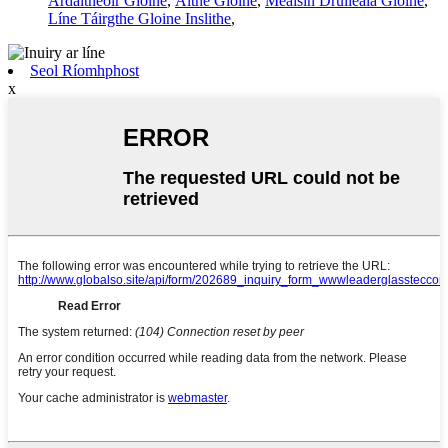
Ardaitheoir Gloine
,
Áithe Gloine
,
Meaisín Druileála Gloine
,
Líne Táirgthe Gloine Inslithe
,
Seol Ríomhphost
x