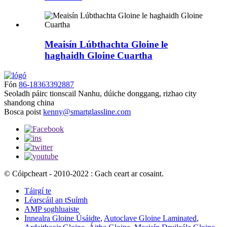
Meaisín Lúbthachta Gloine le
haghaidh Gloine Cuartha
Fón
86-18363392887
Seoladh
páirc tionscail Nanhu, dúiche donggang, rizhao city
shandong china
Bosca poist
kenny@smartglassline.com
© Cóipcheart - 2010-2022 : Gach ceart ar cosaint.
Táirgí te
Léarscáil an tSuímh
AMP soghluaiste
Innealra Gloine Úsáidte
,
Autoclave Gloine Laminated
,