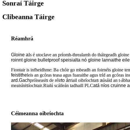
Sonraí Táirge
Clibeanna Táirge
Réamhrá
Gloine a
Is é utoclave an príomh-threalamh do tháirgeadh gloine l
roinnt gloine bulletproof speisialta nó gloine lannaithe ei
Fiontair is infheidhme: Ba chóir go mbeadh an foirnéis gloine temp
feistithe
leis an gcóras teasa agus fuaraithe agus tríd an gcóras 
ard.Gach
próiseas
is
de réir
to
ár
riail oibríochta
s a
úsáid an t-ábhar
meaisín
is
íochtair
.
Rialú scáileán tadhaill PLC
atá níos cruinne 
Céimeanna oibríochta