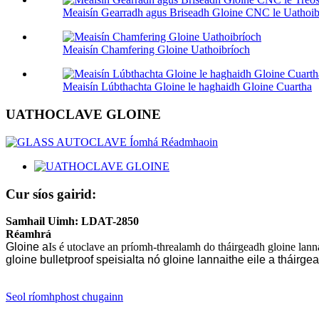
Meaisín Gearradh agus Briseadh Gloine CNC le Uathoibr
Meaisín Chamfering Gloine Uathoibríoch
Meaisín Lúbthachta Gloine le haghaidh Gloine Cuartha
UATHOCLAVE GLOINE
Cur síos gairid:
Samhail Uimh: LDAT-2850
Réamhrá
Gloine a
Is é utoclave an príomh-threalamh do tháirgeadh gloine lannai
gloine bulletproof speisialta nó gloine lannaithe eile a tháirg
Seol ríomhphost chugainn