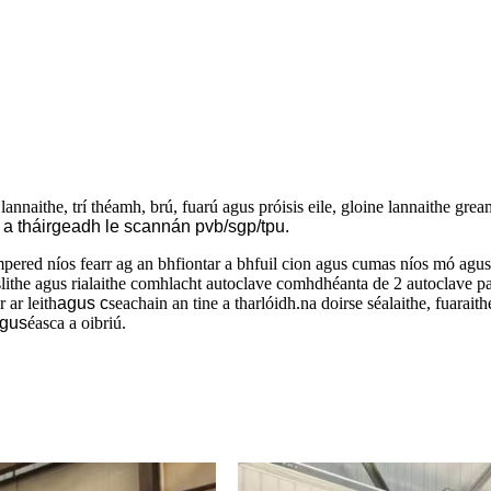
annaithe, trí théamh, brú, fuarú agus próisis eile, gloine lannaithe grea
le a tháirgeadh le scannán pvb/sgp/tpu.
ered níos fearr ag an bhfiontar a bhfuil cion agus cumas níos mó agus ta
inslithe agus rialaithe comhlacht autoclave comhdhéanta de 2 autoclave p
 ar leith
agus c
seachain an tine a tharlóidh.na doirse séalaithe, fuarait
agus
éasca a oibriú.