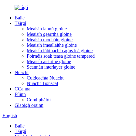
Baile
Táirgí
Meaisín lannú gloine
Meaisín gearrtha gloine
Meaisín níocháin gloine
Meaisín imeallaithe gloine
Meaisín lúbthachta agus leá gloine
Foirnéis soak teasa gloine tempered
Meaisín aistrithe gloine
Scannán interlayer gloine
Nuacht
Cuideachta Nuacht
Nuacht Tionscal
CCanna
Fúinn
Comhpháirtí
Glaoigh orainn
English
Baile
Táirgí