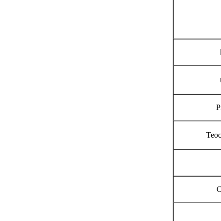
P
Teoc
C