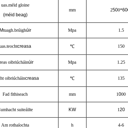
uas.méid gloine
mm
2
50
0*
60
(méid beag)
M
tuagh.brúigh
úir
Mpa
1.5
uas.teocht
creasa
150
℃
reas oibriúcháin
úir
Mpa
1.25
ht oibriúcháin
creasa
135
℃
Fad fithiseach
mm
1
0
00
umhacht suiteáilte
KW
1
20
Am rothaíochta
h
4-6