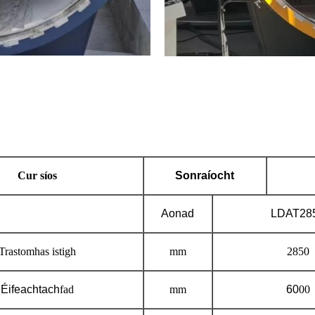
Cur síos
Sonraíocht
Aonad
LDAT
28
Trastomhas istigh
mm
2850
Éifeachtach
fad
mm
60
00