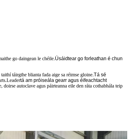
maithe go daingean le chéile.
Úsáidtear go forleathan é chun
ithí táirgthe blianta fada aige sa réimse gloine.
Tá sé
arts.Leader
tá am próiseála gearr agus éifeachtacht
he, doirse autoclave agus páirteanna eile den ráta cothabhála teip