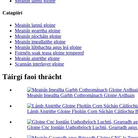
Meaisín lannú gloine
Catagóirí
Meaisín lannú gloine
Meaisín gearrtha gloine
Meaisín níocháin gloine
Meaisín imeallaithe gloine
Meaisín lúbthachta agus leá gloine
Foirnéis soak teasa gloine tempered
Meaisín aistrithe gloine
Scannán interlayer gloine
Táirgí faoi thrácht
Meaisín Imeallta Garbh Cothrománach Gloine Ardluais
Lámh Aistrithe Gloine Fholúis Corn Súchán Cáilíochta B
Gloine Cnc Iomlán Uathoibríoch Luchtú, Gearradh agus 