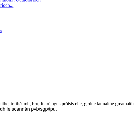
íoch...
the, trí théamh, brú, fuarú agus próisis eile, gloine lannaithe greamaith
eadh le scannán pvb/sgp/tpu.